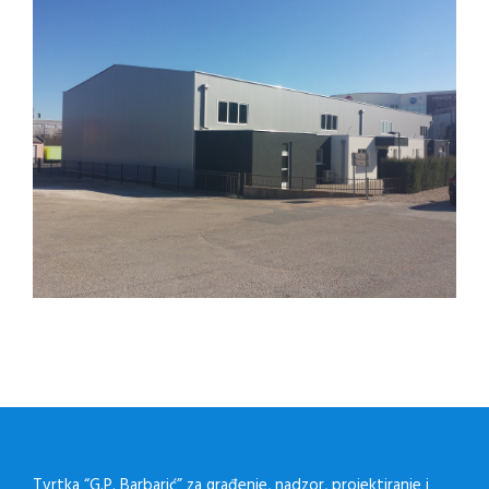
Tvrtka “G.P. Barbarić” za građenje, nadzor, projektiranje i