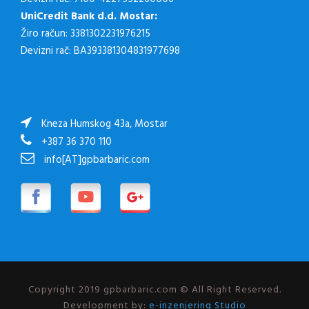
UniCredit Bank d.d. Mostar:
Žiro račun: 3381302231976215
Devizni rač: BA393381304831977698
Kneza Humskog 43a, Mostar
+387 36 370 110
info[AT]gpbarbaric.com
Copyright 2019 gpbarbaric.com © All Right Reserved.
Development by:
e-inzenjering Studio