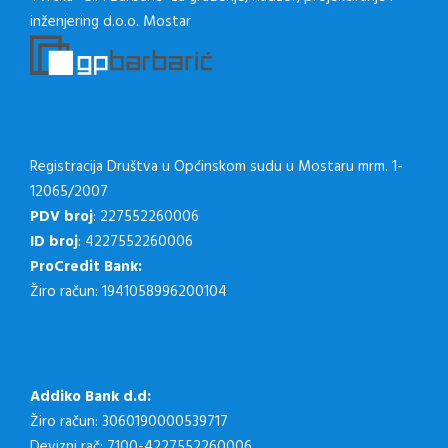
inženjering d.o.o. Mostar
Registracija Društva u Općinskom sudu u Mostaru mrm. 1-
12065/2007
PDV broj
: 227552260006
ID broj
: 4227552260006
ProCredit Bank:
Žiro račun: 1941058996200104
Addiko Bank d.d:
Žiro račun: 3060190000539717
Devizni rač: 7100-4227552260006