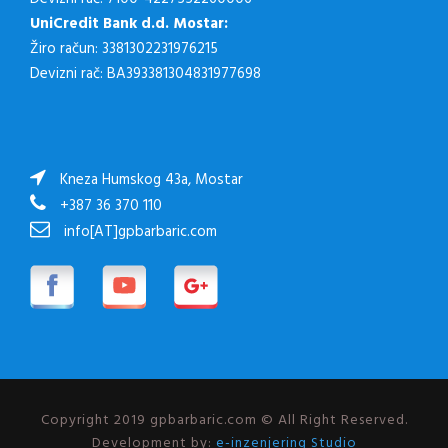
UniCredit Bank d.d. Mostar:
Žiro račun: 3381302231976215
Devizni rač: BA393381304831977698
Kneza Humskog 43a, Mostar
+387 36 370 110
info[AT]gpbarbaric.com
Copyright 2019 gpbarbaric.com © All Right Reserved.
Development by:
e-inzenjering Studio