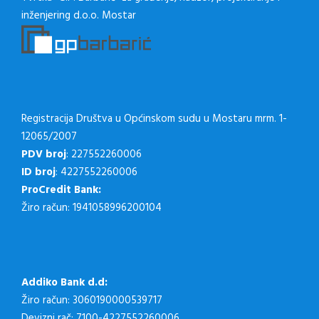
inženjering d.o.o. Mostar
Registracija Društva u Općinskom sudu u Mostaru mrm. 1-
12065/2007
PDV broj
: 227552260006
ID broj
: 4227552260006
ProCredit Bank:
Žiro račun: 1941058996200104
Addiko Bank d.d:
Žiro račun: 3060190000539717
Devizni rač: 7100-4227552260006